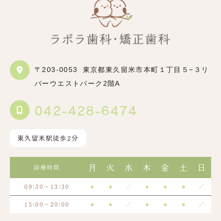
〒203-0053
東京都東久留米市本町１丁目５−３リ
バーウエストパーク2階A
042-428-6474
東久留米駅徒歩2分
月
火
水
木
金
土
日
診療時間
●
●
／
●
●
●
／
09:30～13:30
●
●
／
●
●
●
／
15:00～20:00